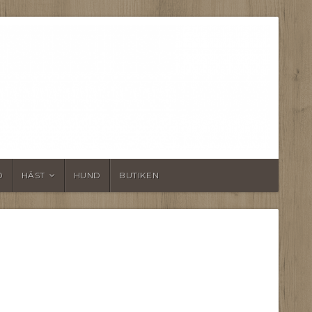
D
HÄST
HUND
BUTIKEN