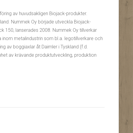
öring av huvudsakligen Biojack-produkter.
inland. Nummek Oy började utveckla Biojack-
ack 150, lanserades 2008. Nummek Oy tillverkar
 inom metalindustrin som bl.a. legotillverkare och
ing av boggiaxlar åt Daimler i Tyskland (f.d.
het av krävande produktutveckling, produktion